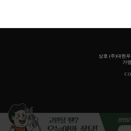
상호 (주)대현
가맹
CO