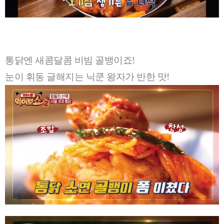
통닭엔 새콤달콤 비빔 골뱅이죠!
눈이 휘동 글해지는 닉쿤 왕자가 반한 맛!