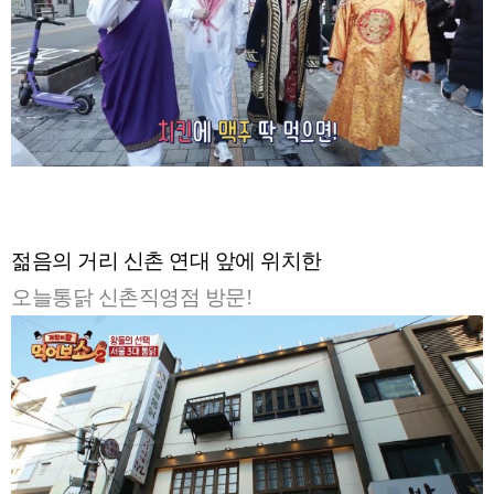
젊음의 거리 신촌 연대 앞에 위치한
오늘통닭 신촌직영점 방문!