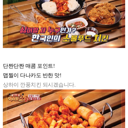
단짠단짠 매콤 포인트!
맵찔이 다나카도 반한 맛!
상하이 깐풍치킨 되시겠습니다.