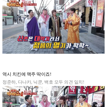
역시 치킨에 맥주 딱이죠!
정준하, 다나카, 닉쿤, 백호 모두 의견 일치!