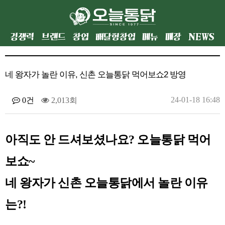
경쟁력
브랜드
창업
배달형창업
메뉴
매장
NEWS
네 왕자가 놀란 이유, 신촌 오늘통닭 먹어보쇼2 방영
24-01-18 16:48
0건
2,013회
아직도 안 드셔보셨나요? 오늘통닭 먹어
보쇼~
네 왕자가 신촌 오늘통닭에서 놀란 이유
는?!