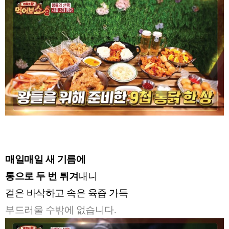
매일매일 새 기름에
통으로 두 번 튀겨
내니
겉은 바삭하고 속은 육즙 가득
부드러울 수밖에 없습니다.