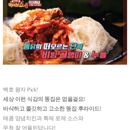
백호 왕자 Pick!
세상 이런 식감의 똥집은 없을걸요!
바삭하고 쫄깃하고 고소한 똥집 후라이드!
매콤 양념치킨과 특제 로제 소스와
무척 잘 어울린답니다!