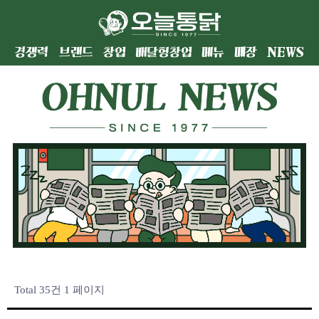
경쟁력
브랜드
창업
배달형창업
메뉴
매장
NEWS
Total 35건
1 페이지