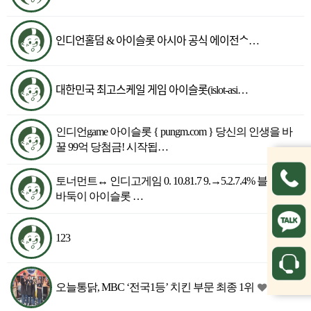
인디언홀덤 & 아이슬롯 아시아 공식 에이전ᄉ…
대한민국 최고스케일 게임 아이슬롯(islot-asi…
인디언game 아이슬롯 { pungm.com } 당신의 인생을 바
꿀 99억 당첨금! 시작됩…
토너먼트↔ 인디고게임 0. 10.81.7 9.→5.2.7.4% 블루게임,
바둑이 아이슬롯 …
123
오늘통닭, MBC ‘전국1등’ 치킨 부문 최종 1위