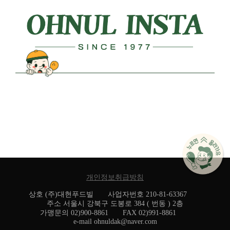
개인정보취급방침
상호 (주)대현푸드빌 사업자번호 210-81-63367
주소 서울시 강북구 도봉로 384 ( 번동 ) 2층
가맹문의 02)900-8861 FAX 02)991-8861
e-mail ohnuldak@naver.com