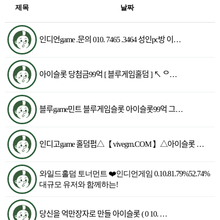
제목
날짜
인디언game .문의 010. 7465 .3464 성인pc방 이…
아이슬롯 당첨금99억 [ 블루게임홀덤 ] ↖ ᄋ…
블루game민트 블루게임슬롯 아이슬롯99억 그…
인디­고game 홀­덤펍△【 vivegm.COM 】△아이슬롯 …
와일드홀덤 토너먼트 ❤️인디언게임 0.10.81.79%52.74%
대규모 유저와 함께하는!
당신을 억만장자로 만들 아이슬롯 ( 0 10. …