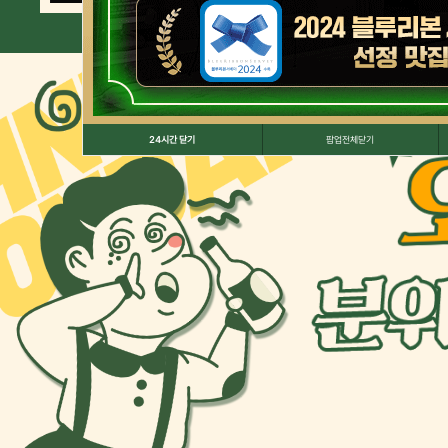
24
시간 닫기
팝업전체닫기