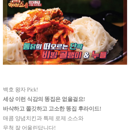
백호 왕자 Pick!
세상 이런 식감의 똥집은 없을걸요!
바삭하고 쫄깃하고 고소한 똥집 후라이드!
매콤 양념치킨과 특제 로제 소스와
무척 잘 어울린답니다!