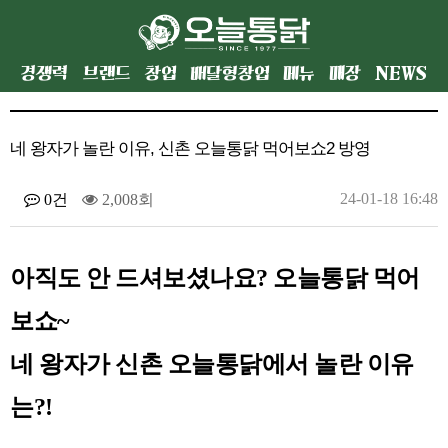
경쟁력
브랜드
창업
배달형창업
메뉴
매장
NEWS
네 왕자가 놀란 이유, 신촌 오늘통닭 먹어보쇼2 방영
24-01-18 16:48
0건
2,008회
아직도 안 드셔보셨나요? 오늘통닭 먹어
보쇼~
네 왕자가 신촌 오늘통닭에서 놀란 이유
는?!