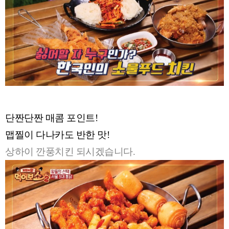
단짠단짠 매콤 포인트!
맵찔이 다나카도 반한 맛!
상하이 깐풍치킨 되시겠습니다.