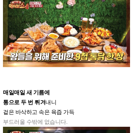
매일매일 새 기름에
통으로 두 번 튀겨
내니
겉은 바삭하고 속은 육즙 가득
부드러울 수밖에 없습니다.