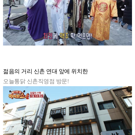
젊음의 거리 신촌 연대 앞에 위치한
오늘통닭 신촌직영점 방문!