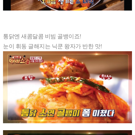
통닭엔 새콤달콤 비빔 골뱅이죠!
눈이 휘동 글해지는 닉쿤 왕자가 반한 맛!