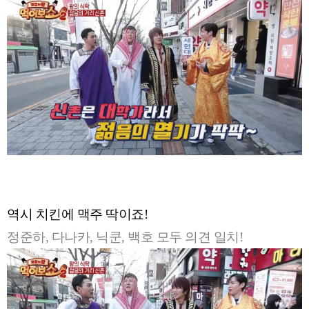
역시 치킨에 맥주 딱이죠!
정준하, 다나카, 닉쿤, 백호 모두 의견 일치!