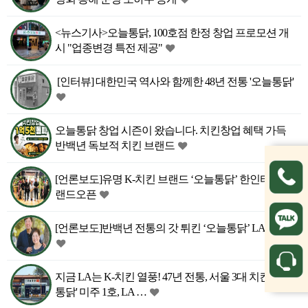
<뉴스기사>오늘통닭, 100호점 한정 창업 프로모션 개
시 "업종변경 특전 제공"
[인터뷰] 대한민국 역사와 함께한 48년 전통 '오늘통닭'
오늘통닭 창업 시즌이 왔습니다. 치킨창업 혜택 가득
반백년 독보적 치킨 브랜드
[언론보도]유명 K-치킨 브랜드 ‘오늘통닭’ 한인타운 그
랜드오픈
[언론보도]반백년 전통의 갓 튀킨 ‘오늘통닭’ LA 상륙
지금 LA는 K-치킨 열풍! 47년 전통, 서울 3대 치킨 '오늘
통닭' 미주 1호, LA …