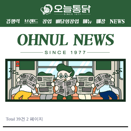
경쟁력
브랜드
창업
배달형창업
메뉴
매장
NEWS
Total 39건
2 페이지