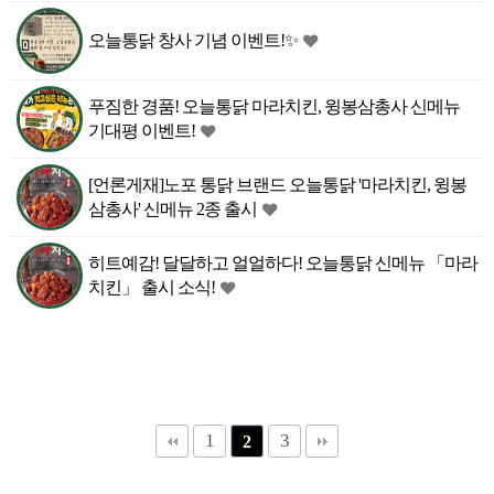
오늘통닭 창사 기념 이벤트!✨️
푸짐한 경품! 오늘통닭 마라치킨, 윙봉삼총사 신메뉴
기대평 이벤트!
[언론게재]노포 통닭 브랜드 오늘통닭 '마라치킨, 윙봉
삼총사' 신메뉴 2종 출시
히트예감! 달달하고 얼얼하다! 오늘통닭 신메뉴 「마라
치킨」 출시 소식!
1
3
2