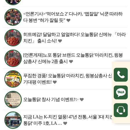
<언론기사>‘먹어보쇼 2’ 다나카, ‘맵잘알’ 닉쿤 따라하
다 봉변 “혀가 잘릴 듯”
히트예감! 달달하고 얼얼하다! 오늘통닭 신메뉴 「마라
치킨」 출시 소식!
[언론게재]노포 통닭 브랜드 오늘통닭 '마라치킨, 윙봉
삼총사' 신메뉴 2종 출시
푸짐한 경품! 오늘통닭 마라치킨, 윙봉삼총사 신메뉴
기대평 이벤트!
오늘통닭 창사 기념 이벤트!✨️
지금 LA는 K-치킨 열풍! 47년 전통, 서울 3대 치킨 '오늘
통닭' 미주 1호, LA …